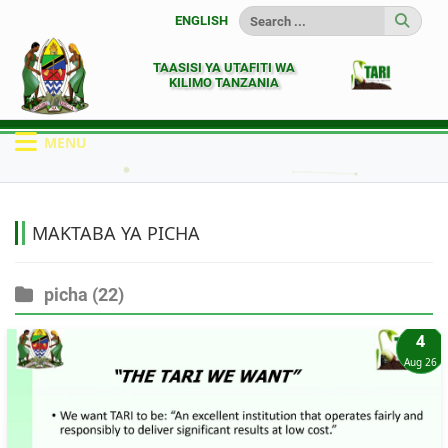
ENGLISH
TAASISI YA UTAFITI WA
KILIMO TANZANIA
MENU
HOME
HABARI
MATUNZIO YA PICHA
MAKTABA YA PICHA
picha
(22)
4
Aug 26