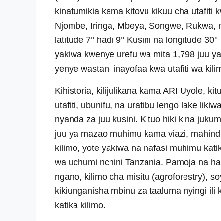
kinatumikia kama kitovu kikuu cha utafiti
Njombe, Iringa, Mbeya, Songwe, Rukwa, na 
latitude 7° hadi 9° Kusini na longitude 3
yakiwa kwenye urefu wa mita 1,798 juu ya
yenye wastani inayofaa kwa utafiti wa kil
Kihistoria, kilijulikana kama ARI Uyole, k
utafiti, ubunifu, na uratibu lengo lake liki
nyanda za juu kusini. Kituo hiki kina jukum
juu ya mazao muhimu kama viazi, mahindi,
kilimo, yote yakiwa na nafasi muhimu kat
wa uchumi nchini Tanzania. Pamoja na haya
ngano, kilimo cha misitu (agroforestry), 
kikiunganisha mbinu za taaluma nyingi ili
katika kilimo.