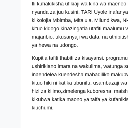
Ili kuhakikisha ufikiaji wa kina wa maeneo m
nyanda za juu kusini, TARI Uyole inafanya
kiikolojia Mbimba, Mitalula, Milundikwa, Nk
kituo kidogo kinazingatia utafiti maalum
majaribio, ukusanyaji wa data, na uthibitis
ya hewa na udongo.
Kupitia tafiti thabiti za kisayansi, progra
ushirikiano imara na wakulima, watunga 
inaendelea kuendesha mabadiliko makubwa
kituo hiki ni katika ubunifu, usambazaji wa
hizi za kilimo,zimelenga kuboresha maish
kikubwa katika maono ya taifa ya kufanik
kiuchumi.