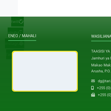
twitter
youtube
ENEO / MAHALI
WASILIANA
instagram
TAASISI YA
facebook
Jamhuri ya
Makao Maku
Arusha, P.O
dg@tari
+255 (0)
+255 (0