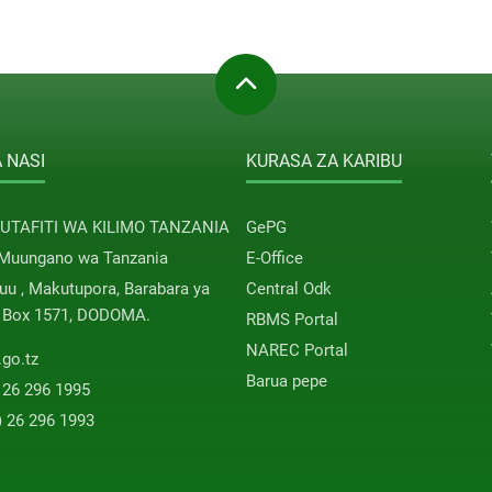
 NASI
KURASA ZA KARIBU
 UTAFITI WA KILIMO TANZANIA
GePG
 Muungano wa Tanzania
E-Office
u , Makutupora, Barabara ya
Central Odk
. Box 1571, DODOMA.
RBMS Portal
NAREC Portal
.go.tz
Barua pepe
 26 296 1995
) 26 296 1993