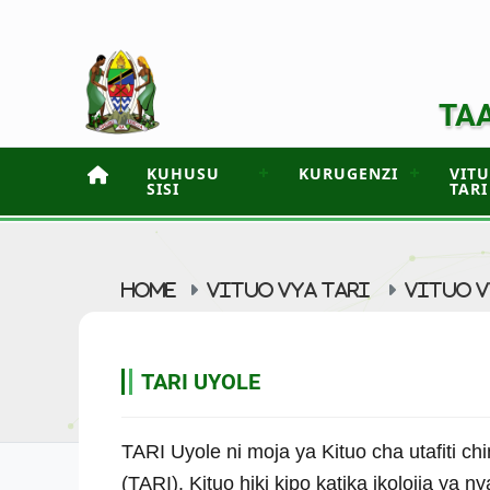
TAA
KUHUSU
KURUGENZI
VIT
SISI
TARI
HOME
VITUO VYA TARI
VITUO V
TARI UYOLE
TARI Uyole ni moja ya Kituo cha utafiti chi
(TARI). Kituo hiki kipo katika ikolojia ya n