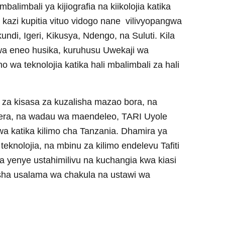
balimbali ya kijiografia na kiikolojia katika
 kazi kupitia vituo vidogo nane vilivyopangwa
undi, Igeri, Kikusya, Ndengo, na Suluti. Kila
u wa eneo husika, kuruhusu Uwekaji wa
ho wa teknolojia katika hali mbalimbali za hali
mu za kisasa za kuzalisha mazao bora, na
sera, na wadau wa maendeleo, TARI Uyole
 katika kilimo cha Tanzania. Dhamira ya
 teknolojia, na mbinu za kilimo endelevu Tafiti
a yenye ustahimilivu na kuchangia kwa kiasi
isha usalama wa chakula na ustawi wa