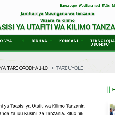
Barua pepe
Wasiliana nasi
FAQs
M
Jamhuri ya Muungano wa Tanzania
Wizara Ya Kilimo
SISI YA UTAFITI WA KILIMO TANZ
UO VYA
BIDHAA
KONGANI
TEKNOLOJIA
UBUNIFU
YA TARI ORODHA 1-10
TARI UYOLE
ni ya Taasisi ya Utafiti wa Kilimo Tanzania
yanda za juu Kusini za Tanzania, kituo hiki