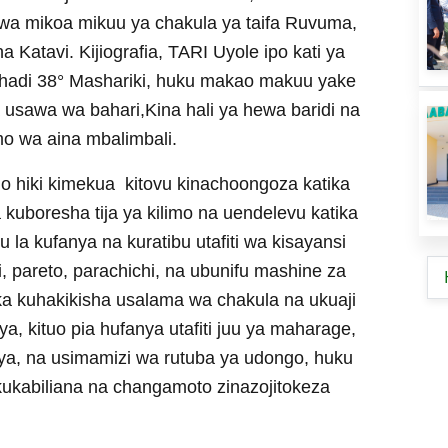
 kwa mikoa mikuu ya chakula ya taifa Ruvuma,
Katavi. Kijiografia, TARI Uyole ipo kati ya
0° hadi 38° Mashariki, huku makao makuu yake
 usawa wa bahari,Kina hali ya hewa baridi na
imo wa aina mbalimbali.
ituo hiki kimekua kitovu kinachoongoza katika
wa kuboresha tija ya kilimo na uendelevu katika
u la kufanya na kuratibu utafiti wa kisayansi
 pareto, parachichi, na ubunifu mashine za
ika kuhakikisha usalama wa chakula na ukuaji
, kituo pia hufanya utafiti juu ya maharage,
soya, na usimamizi wa rutuba ya udongo, huku
 kukabiliana na changamoto zinazojitokeza