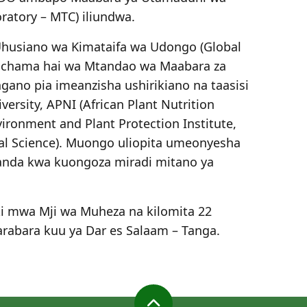
ratory – MTC) iliundwa.
 Uhusiano wa Kimataifa wa Udongo (Global
anachama hai wa Mtandao wa Maabara za
ano pia imeanzisha ushirikiano na taasisi
ersity, APNI (African Plant Nutrition
vironment and Plant Protection Institute,
ral Science). Muongo uliopita umeonyesha
anda kwa kuongoza miradi mitano ya
ki mwa Mji wa Muheza na kilomita 22
arabara kuu ya Dar es Salaam – Tanga.