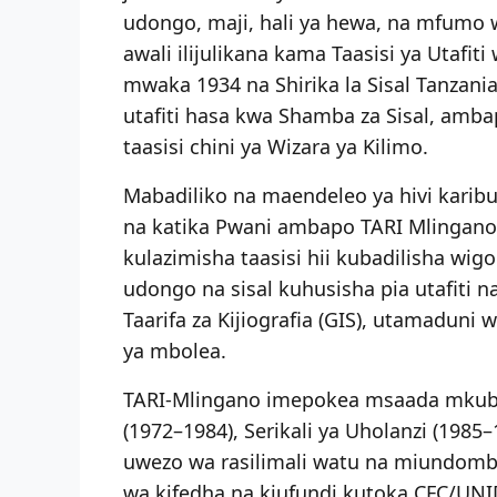
udongo, maji, hali ya hewa, na mfumo w
awali ilijulikana kama Taasisi ya Utafiti
mwaka 1934 na Shirika la Sisal Tanzani
utafiti hasa kwa Shamba za Sisal, amb
taasisi chini ya Wizara ya Kilimo.
Mabadiliko na maendeleo ya hivi karibun
na katika Pwani ambapo TARI Mlingan
kulazimisha taasisi hii kubadilisha wi
udongo na sisal kuhusisha pia utafiti
Taarifa za Kijiografia (GIS), utamaduni 
ya mbolea.
TARI-Mlingano imepokea msaada mkubw
(1972–1984), Serikali ya Uholanzi (1985
uwezo wa rasilimali watu na miundomb
wa kifedha na kiufundi kutoka CFC/U