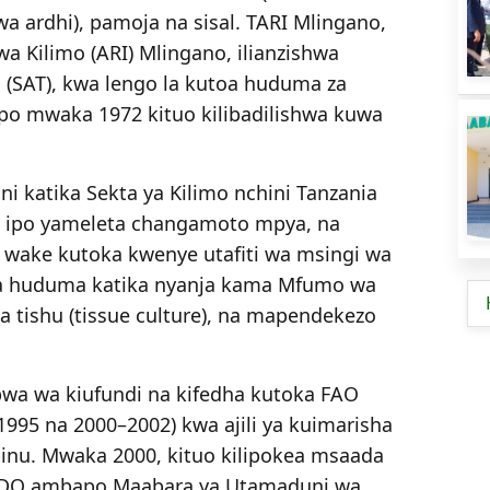
a ardhi), pamoja na sisal. TARI Mlingano,
 wa Kilimo (ARI) Mlingano, ilianzishwa
a (SAT), kwa lengo la kutoa huduma za
apo mwaka 1972 kituo kilibadilishwa kuwa
i katika Sekta ya Kilimo nchini Tanzania
o ipo yameleta changamoto mpya, na
go wake kutoka kwenye utafiti wa msingi wa
 na huduma katika nyanja kama Mfumo wa
wa tishu (tissue culture), na mapendekezo
a wa kiufundi na kifedha kutoka FAO
–1995 na 2000–2002) kwa ajili ya kuimarisha
inu. Mwaka 2000, kituo kilipokea msaada
NIDO ambapo Maabara ya Utamaduni wa