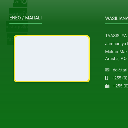
twitter
youtube
ENEO / MAHALI
WASILIANA
instagram
TAASISI YA
facebook
Jamhuri ya
Makao Maku
Arusha, P.O
dg@tari
+255 (0)
+255 (0