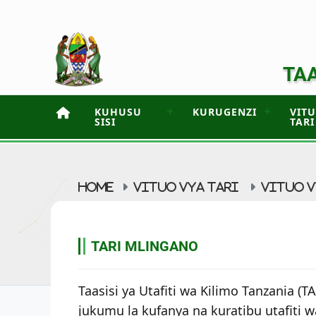
TAA
KUHUSU
KURUGENZI
VIT
SISI
TARI
HOME
VITUO VYA TARI
VITUO V
TARI MLINGANO
Taasisi ya Utafiti wa Kilimo Tanzania (
jukumu la kufanya na kuratibu utafiti wa