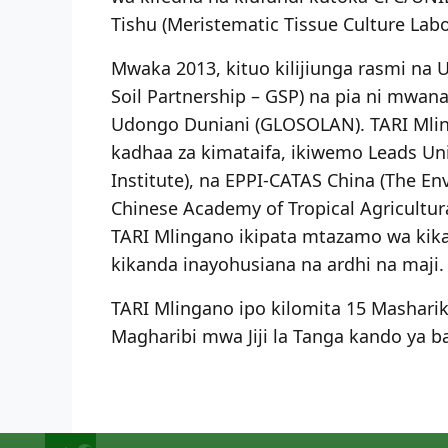
Tishu (Meristematic Tissue Culture Labo
Mwaka 2013, kituo kilijiunga rasmi na
Soil Partnership – GSP) na pia ni mw
Udongo Duniani (GLOSOLAN). TARI Mling
kadhaa za kimataifa, ikiwemo Leads Univ
Institute), na EPPI-CATAS China (The En
Chinese Academy of Tropical Agricultu
TARI Mlingano ikipata mtazamo wa kik
kikanda inayohusiana na ardhi na maji.
TARI Mlingano ipo kilomita 15 Mashari
Magharibi mwa Jiji la Tanga kando ya b