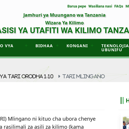
Barua pepe
Wasiliana nasi
FAQs
M
Jamhuri ya Muungano wa Tanzania
Wizara Ya Kilimo
SISI YA UTAFITI WA KILIMO TANZ
UO VYA
BIDHAA
KONGANI
TEKNOLOJIA
UBUNIFU
YA TARI ORODHA 1-10
TARI MLINGANO
TARI) Mlingano ni kituo cha ubora chenye
 rasilimali za asili za kilimo (kama