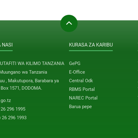
 NASI
KURASA ZA KARIBU
 UTAFITI WA KILIMO TANZANIA
GePG
 Muungano wa Tanzania
E-Office
u , Makutupora, Barabara ya
Central Odk
. Box 1571, DODOMA.
RBMS Portal
NAREC Portal
.go.tz
Barua pepe
 26 296 1995
) 26 296 1993