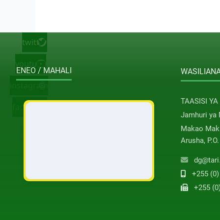
twitter
youtube
ENEO / MAHALI
WASILIANA
instagram
TAASISI YA
facebook
Jamhuri ya
Makao Maku
Arusha, P.O
dg@tari
+255 (0)
+255 (0