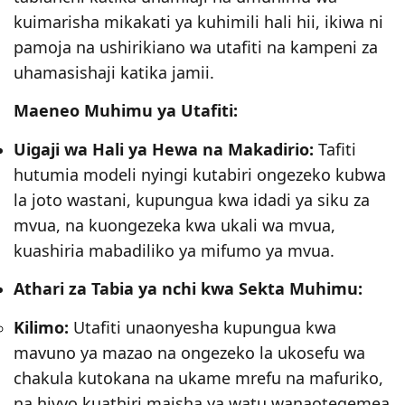
kuimarisha mikakati ya kuhimili hali hii, ikiwa ni
pamoja na ushirikiano wa utafiti na kampeni za
uhamasishaji katika jamii.
Maeneo Muhimu ya Utafiti:
Uigaji wa Hali ya Hewa na Makadirio:
Tafiti
hutumia modeli nyingi kutabiri ongezeko kubwa
la joto wastani, kupungua kwa idadi ya siku za
mvua, na kuongezeka kwa ukali wa mvua,
kuashiria mabadiliko ya mifumo ya mvua.
Athari za Tabia ya nchi kwa Sekta Muhimu:
Kilimo:
Utafiti unaonyesha kupungua kwa
mavuno ya mazao na ongezeko la ukosefu wa
chakula kutokana na ukame mrefu na mafuriko,
na hivyo kuathiri maisha ya watu wanaotegemea