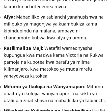
kilimo kinachotegemea mvua.
Afya:
Mabadiliko ya tabianchi yanahusishwa na
milipuko ya magonjwa ya kuambukiza kama
kipindupindu na malaria, ambayo ni
changamoto kubwa kwa afya ya umma.
Rasilimali za Maji:
Watafiti wameonyesha
kupungua kwa maziwa kama Victoria na Rukwa
pamoja na kupotea kwa barafu ya mlima
Kilimanjaro, kwa matokeo ya muda mrefu
yanayoweza kutokea.
Mifumo ya Ikolojia na Wanyamapori:
Mifumo
dhaifu ya ikolojia, wanyamapori, na sekta ya
utalii pia zinatishiwa na mabadiliko ya tabianchi.
Mikakati ya Kujiandaa na Ustahimilivu:
Utafiti