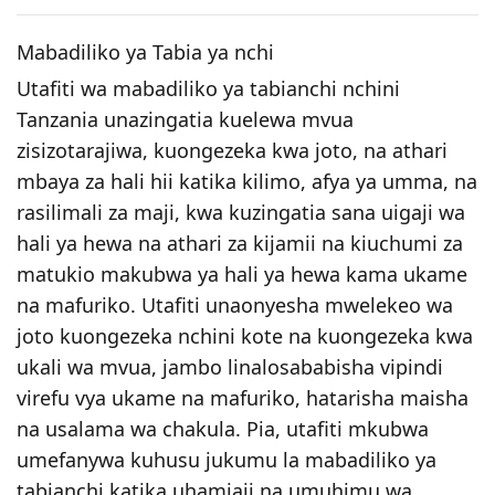
Mabadiliko ya Tabia ya nchi
Utafiti wa mabadiliko ya tabianchi nchini
Tanzania unazingatia kuelewa mvua
zisizotarajiwa, kuongezeka kwa joto, na athari
mbaya za hali hii katika kilimo, afya ya umma, na
rasilimali za maji, kwa kuzingatia sana uigaji wa
hali ya hewa na athari za kijamii na kiuchumi za
matukio makubwa ya hali ya hewa kama ukame
na mafuriko. Utafiti unaonyesha mwelekeo wa
joto kuongezeka nchini kote na kuongezeka kwa
ukali wa mvua, jambo linalosababisha vipindi
virefu vya ukame na mafuriko, hatarisha maisha
na usalama wa chakula. Pia, utafiti mkubwa
umefanywa kuhusu jukumu la mabadiliko ya
tabianchi katika uhamiaji na umuhimu wa