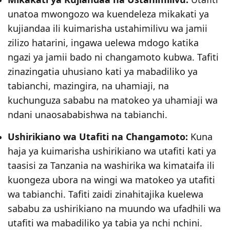
unatoa mwongozo wa kuendeleza mikakati ya
kujiandaa ili kuimarisha ustahimilivu wa jamii
zilizo hatarini, ingawa uelewa mdogo katika
ngazi ya jamii bado ni changamoto kubwa. Tafiti
zinazingatia uhusiano kati ya mabadiliko ya
tabianchi, mazingira, na uhamiaji, na
kuchunguza sababu na matokeo ya uhamiaji wa
ndani unaosababishwa na tabianchi.
Ushirikiano wa Utafiti na Changamoto:
Kuna
haja ya kuimarisha ushirikiano wa utafiti kati ya
taasisi za Tanzania na washirika wa kimataifa ili
kuongeza ubora na wingi wa matokeo ya utafiti
wa tabianchi. Tafiti zaidi zinahitajika kuelewa
sababu za ushirikiano na muundo wa ufadhili wa
utafiti wa mabadiliko ya tabia ya nchi nchini.