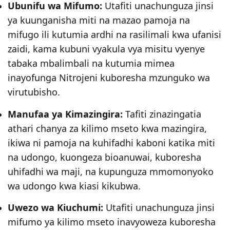
Ubunifu wa Mifumo:
Utafiti unachunguza jinsi
ya kuunganisha miti na mazao pamoja na
mifugo ili kutumia ardhi na rasilimali kwa ufanisi
zaidi, kama kubuni vyakula vya misitu vyenye
tabaka mbalimbali na kutumia mimea
inayofunga Nitrojeni kuboresha mzunguko wa
virutubisho.
Manufaa ya Kimazingira:
Tafiti zinazingatia
athari chanya za kilimo mseto kwa mazingira,
ikiwa ni pamoja na kuhifadhi kaboni katika miti
na udongo, kuongeza bioanuwai, kuboresha
uhifadhi wa maji, na kupunguza mmomonyoko
wa udongo kwa kiasi kikubwa.
Uwezo wa Kiuchumi:
Utafiti unachunguza jinsi
mifumo ya kilimo mseto inavyoweza kuboresha