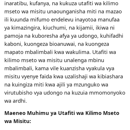
inaratibu, kufanya, na kukuza utafiti wa kilimo
mseto wa misitu unaounganisha miti na mazao
ili kuunda mifumo endelevu inayotoa manufaa
ya kimazingira, kiuchumi, na kijamii, ikiwa ni
pamoja na kuboresha afya ya udongo, kuhifadhi
kaboni, kuongeza bioanuwai, na kuongeza
mapato mbalimbali kwa wakulima. Utafiti wa
kilimo mseto wa misitu unalenga mbinu
mbalimbali, kama vile kuanzisha vyakula vya
misitu vyenye faida kwa uzalishaji wa kibiashara
na kuingiza miti kwa ajili ya mzunguko wa
virutubisho vya udongo na kuzuia mmomonyoko
wa ardhi.
Maeneo Muhimu ya Utafiti wa Kilimo Mseto
wa Misitu: