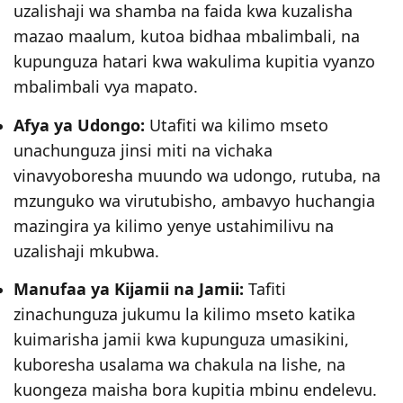
uzalishaji wa shamba na faida kwa kuzalisha
mazao maalum, kutoa bidhaa mbalimbali, na
kupunguza hatari kwa wakulima kupitia vyanzo
mbalimbali vya mapato.
Afya ya Udongo:
Utafiti wa kilimo mseto
unachunguza jinsi miti na vichaka
vinavyoboresha muundo wa udongo, rutuba, na
mzunguko wa virutubisho, ambavyo huchangia
mazingira ya kilimo yenye ustahimilivu na
uzalishaji mkubwa.
Manufaa ya Kijamii na Jamii:
Tafiti
zinachunguza jukumu la kilimo mseto katika
kuimarisha jamii kwa kupunguza umasikini,
kuboresha usalama wa chakula na lishe, na
kuongeza maisha bora kupitia mbinu endelevu.