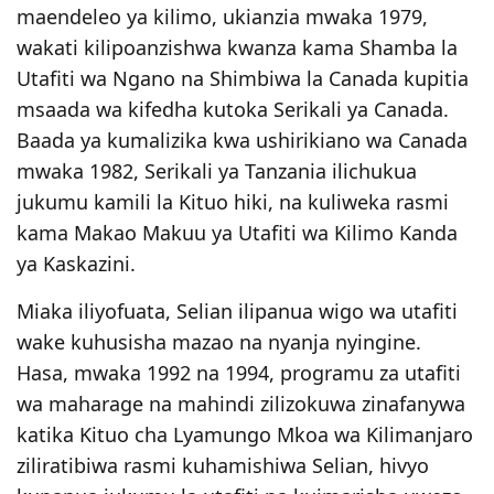
maendeleo ya kilimo, ukianzia mwaka 1979,
wakati kilipoanzishwa kwanza kama Shamba la
Utafiti wa Ngano na Shimbiwa la Canada kupitia
msaada wa kifedha kutoka Serikali ya Canada.
Baada ya kumalizika kwa ushirikiano wa Canada
mwaka 1982, Serikali ya Tanzania ilichukua
jukumu kamili la Kituo hiki, na kuliweka rasmi
kama Makao Makuu ya Utafiti wa Kilimo Kanda
ya Kaskazini.
Miaka iliyofuata, Selian ilipanua wigo wa utafiti
wake kuhusisha mazao na nyanja nyingine.
Hasa, mwaka 1992 na 1994, programu za utafiti
wa maharage na mahindi zilizokuwa zinafanywa
katika Kituo cha Lyamungo Mkoa wa Kilimanjaro
ziliratibiwa rasmi kuhamishiwa Selian, hivyo