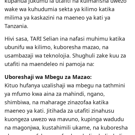
kupanua jukumu la utafiti na kuimarisha uwezo
wake wa kuhudumia sekta ya kilimo katika
milima ya kaskazini na maeneo ya kati ya
Tanzania.
Hivi sasa, TARI Selian ina nafasi muhimu katika
ubunifu wa kilimo, kuboresha mazao, na
usambazaji wa teknolojia. Shughuli zake kuu za
utafiti na maendeleo ni pamoja na:
Uboreshaji wa Mbegu za Mazao:
Kituo hufanya uzalishaji wa mbegu na tathmini
ya mfumo kwa aina za mahindi, ngano,
shimbiwa, na maharage zinazofaa katika
maeneo ya kati. Jitihada za utafiti zinahusu
kuongeza uwezo wa mavuno, kupinga wadudu
na magonjwa, kustahimili ukame, na kuboresha