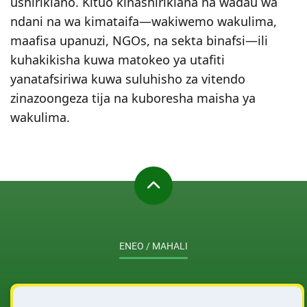
ushirikiano. Kituo kinashirikiana na wadau wa
ndani na wa kimataifa—wakiwemo wakulima,
maafisa upanuzi, NGOs, na sekta binafsi—ili
kuhakikisha kuwa matokeo ya utafiti
yanatafsiriwa kuwa suluhisho za vitendo
zinazoongeza tija na kuboresha maisha ya
wakulima.
ENEO / MAHALI