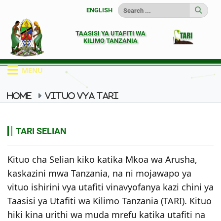
ENGLISH
TAASISI YA UTAFITI WA
KILIMO TANZANIA
MENU
HOME
VITUO VYA TARI
VITUO VYA TARI ORODHA 1-10
TARI SELIAN
TARI SELIAN
Kituo cha Selian kiko katika Mkoa wa Arusha,
kaskazini mwa Tanzania, na ni mojawapo ya
vituo ishirini vya utafiti vinavyofanya kazi chini ya
Taasisi ya Utafiti wa Kilimo Tanzania (TARI). Kituo
hiki kina urithi wa muda mrefu katika utafiti na