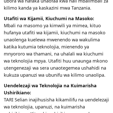
ubora wa nafaka unaofaa kwa hali mbalimbali za
kilimo kanda ya kaskazini mwa Tanzania.
Utafiti wa Kijamii, Kiuchumi na Masoko:
Mbali na masomo ya kimwili ya mimea, kituo
hufanya utafiti wa kijamii, kiuchumi na masoko
unaolenga kuelewa mwenendo wa wakulima
katika kutumia teknolojia, mienendo ya
mnyororo wa thamani, na uhalali wa kiuchumi
wa teknolojia mpya. Utafiti huu unaunga mkono
utengenezaji wa sera unaotegemea ushahidi na
kukuza upanuzi wa ubunifu wa kilimo unaolipa.
Uendelezaji wa Teknolojia na Kuimarisha
Ushirikiano:
TARI Selian inajihusisha kikamilifu na uendelezaji
wa teknolojia, upanuzi, na kuimarisha