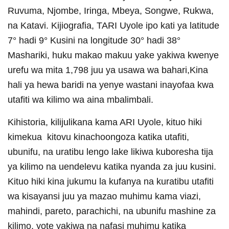
Ruvuma, Njombe, Iringa, Mbeya, Songwe, Rukwa,
na Katavi. Kijiografia, TARI Uyole ipo kati ya latitude
7° hadi 9° Kusini na longitude 30° hadi 38°
Mashariki, huku makao makuu yake yakiwa kwenye
urefu wa mita 1,798 juu ya usawa wa bahari,Kina
hali ya hewa baridi na yenye wastani inayofaa kwa
utafiti wa kilimo wa aina mbalimbali.
Kihistoria, kilijulikana kama ARI Uyole, kituo hiki
kimekua kitovu kinachoongoza katika utafiti,
ubunifu, na uratibu lengo lake likiwa kuboresha tija
ya kilimo na uendelevu katika nyanda za juu kusini.
Kituo hiki kina jukumu la kufanya na kuratibu utafiti
wa kisayansi juu ya mazao muhimu kama viazi,
mahindi, pareto, parachichi, na ubunifu mashine za
kilimo, yote yakiwa na nafasi muhimu katika