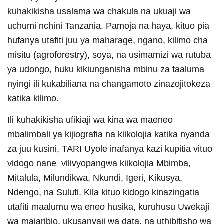
kuhakikisha usalama wa chakula na ukuaji wa
uchumi nchini Tanzania. Pamoja na haya, kituo pia
hufanya utafiti juu ya maharage, ngano, kilimo cha
misitu (agroforestry), soya, na usimamizi wa rutuba
ya udongo, huku kikiunganisha mbinu za taaluma
nyingi ili kukabiliana na changamoto zinazojitokeza
katika kilimo.
Ili kuhakikisha ufikiaji wa kina wa maeneo
mbalimbali ya kijiografia na kiikolojia katika nyanda
za juu kusini, TARI Uyole inafanya kazi kupitia vituo
vidogo nane vilivyopangwa kiikolojia Mbimba,
Mitalula, Milundikwa, Nkundi, Igeri, Kikusya,
Ndengo, na Suluti. Kila kituo kidogo kinazingatia
utafiti maalumu wa eneo husika, kuruhusu Uwekaji
wa majaribio, ukusanyaji wa data, na uthibitisho wa