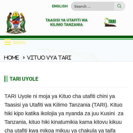
ENGLISH
TAASISI YA UTAFITI WA
KILIMO TANZANIA
MENU
HOME
VITUO VYA TARI
VITUO VYA TARI ORODHA 1-10
TARI UYOLE
TARI UYOLE
TARI Uyole ni moja ya Kituo cha utafiti chini ya
Taasisi ya Utafiti wa Kilimo Tanzania (TARI). Kituo
hiki kipo katika ikolojia ya nyanda za juu Kusini za
Tanzania, kituo hiki kinatumikia kama kitovu kikuu
cha utafiti kwa mikoa mikuu ya chakula ya taifa