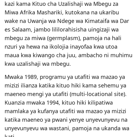
kazi kama Kituo cha Uzalishaji wa Mbegu za
Miwa Afrika Mashariki, kutokana na ukaribu
wake na Uwanja wa Ndege wa Kimataifa wa Dar
es Salaam, jambo lililorahisisha uingizaji wa
mbegu za miwa (germplasm), pamoja na hali
nzuri ya hewa na ikolojia inayofaa kwa utoa
maua kwa kiwango cha juu, ambacho ni muhimu
kwa uzalishaji wa mbegu.
Mwaka 1989, programu ya utafiti wa mazao ya
mizizi ilianza katika kituo hiki kama sehemu ya
maeneo mengi ya utafiti (multi-locational site).
Kuanzia mwaka 1994, kituo hiki kilipatiwa
mamlaka ya kufanya utafiti wa mazao ya mizizi
katika maeneo ya pwani yenye unyevunyevu na
unyevunyevu wa wastani, pamoja na ukanda wa
kati.