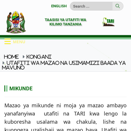
ENGLISH
TAASISI YA UTAFITI WA
KILIMO TANZANIA
MENU
HOME
KONGANI
UTAFITI WA MAZAO NA USIMAMIZI BAADA YA
MAVUNO
MIKUNDE
MIKUNDE
Mazao ya mikunde ni moja ya mazao ambayo
yanafanyiwa utafiti na TARI kwa lengo la
kuboresha usalama wa chakula, lishe na
kuongeza uzalishaji wa mazao haya, Utafiti wa