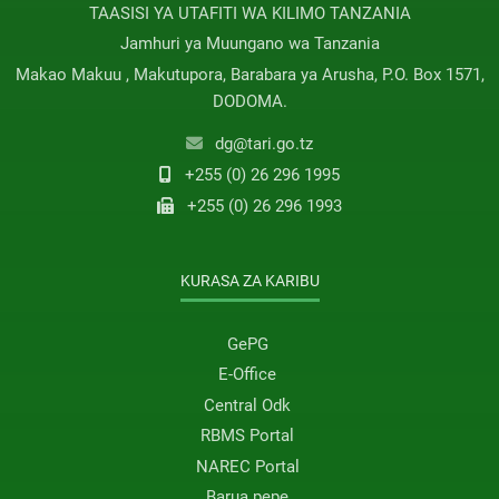
TAASISI YA UTAFITI WA KILIMO TANZANIA
Jamhuri ya Muungano wa Tanzania
Makao Makuu , Makutupora, Barabara ya Arusha, P.O. Box 1571,
DODOMA.
dg@tari.go.tz
+255 (0) 26 296 1995
+255 (0) 26 296 1993
KURASA ZA KARIBU
GePG
E-Office
Central Odk
RBMS Portal
NAREC Portal
Barua pepe