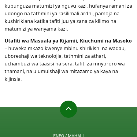
kupunguza matumizi ya nguvu kazi, hufanya ramani za
udongo na tathmini ya rasilimali ardhi, pamoja na
kushirikiana katika tafiti juu ya zana za kilimo na
matumizi ya wanyama kazi.
Utafiti wa Masuala ya Kijamii, Kiuchumi na Masoko
– huweka mkazo kwenye mbinu shirikishi na wadau,
uboreshaji wa teknolojia, tathmini za athari,
uchambuzi wa taasisi na sera, tafiti za mnyororo wa
thamani, na ujumuishaji wa mitazamo ya kaya na
kijinsia.
ENEO / MAHALI