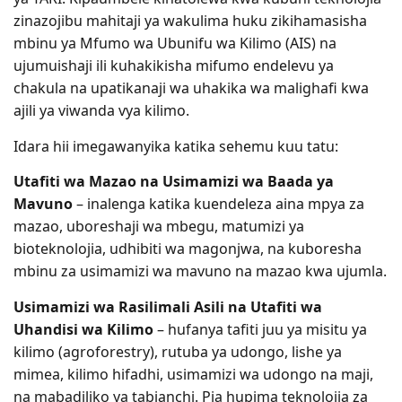
zinazojibu mahitaji ya wakulima huku zikihamasisha
mbinu ya Mfumo wa Ubunifu wa Kilimo (AIS) na
ujumuishaji ili kuhakikisha mifumo endelevu ya
chakula na upatikanaji wa uhakika wa malighafi kwa
ajili ya viwanda vya kilimo.
Idara hii imegawanyika katika sehemu kuu tatu:
Utafiti wa Mazao na Usimamizi wa Baada ya
Mavuno
– inalenga katika kuendeleza aina mpya za
mazao, uboreshaji wa mbegu, matumizi ya
bioteknolojia, udhibiti wa magonjwa, na kuboresha
mbinu za usimamizi wa mavuno na mazao kwa ujumla.
Usimamizi wa Rasilimali Asili na Utafiti wa
Uhandisi wa Kilimo
– hufanya tafiti juu ya misitu ya
kilimo (agroforestry), rutuba ya udongo, lishe ya
mimea, kilimo hifadhi, usimamizi wa udongo na maji,
na mabadiliko ya tabianchi. Pia hupima teknolojia za