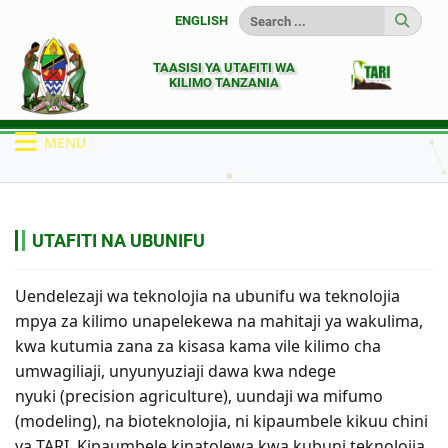
ENGLISH
TAASISI YA UTAFITI WA
KILIMO TANZANIA
MENU
HOME
KURUGENZI
UTAFITI NA UBUNIFU
UTAFITI NA UBUNIFU
Uendelezaji wa teknolojia na ubunifu wa teknolojia
mpya za kilimo unapelekewa na mahitaji ya wakulima,
kwa kutumia zana za kisasa kama vile kilimo cha
umwagiliaji, unyunyuziaji dawa kwa ndege
nyuki (precision agriculture), uundaji wa mifumo
(modeling), na bioteknolojia, ni kipaumbele kikuu chini
ya TARI. Kipaumbele kinatolewa kwa kubuni teknolojia