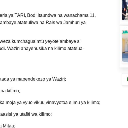
heria ya TARI, Bodi itaundwa na wanachama 11,
 ambaye atateuliwa na Rais wa Jamhuri ya
naweza kumchagua mtu yeyote ambaye si
. Waziri anayehusika na kilimo atateua
baada ya mapendekezo ya Waziri;
a kilimo;
a moja ya vyuo vikuu vinavyotoa elimu ya kilimo;
sisi ya utafiti wa kilimo;
a Mitaa;