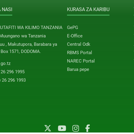
 NASI
KURASA ZA KARIBU
 UTAFITI WA KILIMO TANZANIA
GePG
 Muungano wa Tanzania
E-Office
u , Makutupora, Barabara ya
Central Odk
. Box 1571, DODOMA.
RBMS Portal
NAREC Portal
.go.tz
Barua pepe
 26 296 1995
) 26 296 1993