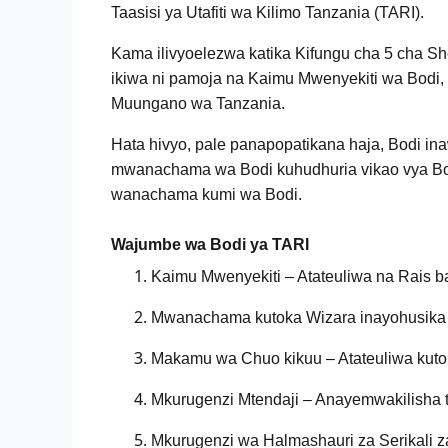
Taasisi ya Utafiti wa Kilimo Tanzania (TARI).
Kama ilivyoelezwa katika Kifungu cha 5 cha S
ikiwa ni pamoja na Kaimu Mwenyekiti wa Bodi,
Muungano wa Tanzania.
Hata hivyo, pale panapopatikana haja, Bodi i
mwanachama wa Bodi kuhudhuria vikao vya Bodi
wanachama kumi wa Bodi.
Wajumbe wa Bodi ya TARI
Kaimu Mwenyekiti – Atateuliwa na Rais 
Mwanachama kutoka Wizara inayohusika n
Makamu wa Chuo kikuu – Atateuliwa kutok
Mkurugenzi Mtendaji – Anayemwakilisha taa
Mkurugenzi wa Halmashauri za Serikali z