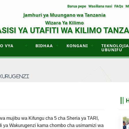
Barua pepe
Wasiliana nasi
FAQs
M
Jamhuri ya Muungano wa Tanzania
Wizara Ya Kilimo
SISI YA UTAFITI WA KILIMO TANZ
UO VYA
BIDHAA
KONGANI
TEKNOLOJIA
UBUNIFU
AKURUGENZI
a mujibu wa Kifungu cha 5 cha Sheria ya TARI,
i ya Wakurugenzi kama chombo cha usimamizi wa