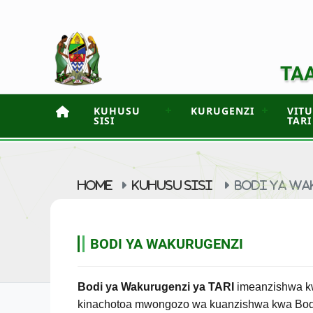
TAA
KUHUSU
KURUGENZI
VIT
SISI
TARI
HOME
KUHUSU SISI
BODI YA W
BODI YA WAKURUGENZI
Bodi ya Wakurugenzi ya TARI
imeanzishwa kw
kinachotoa mwongozo wa kuanzishwa kwa Bod