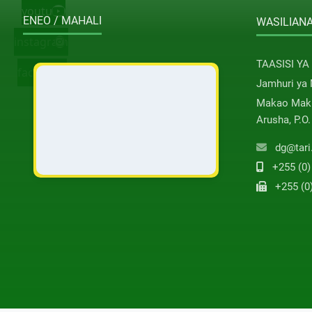
youtube
ENEO / MAHALI
WASILIANA
instagram
TAASISI YA
facebook
Jamhuri ya
Makao Maku
Arusha, P.O
dg@tari
+255 (0)
+255 (0