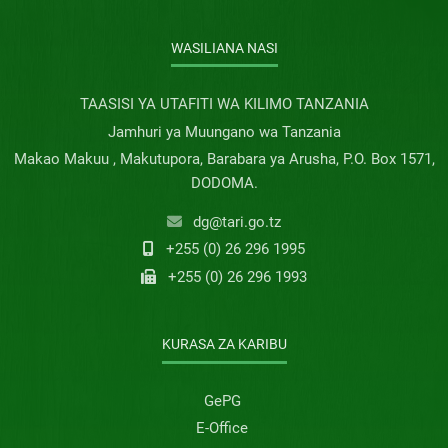
WASILIANA NASI
TAASISI YA UTAFITI WA KILIMO TANZANIA
Jamhuri ya Muungano wa Tanzania
Makao Makuu , Makutupora, Barabara ya Arusha, P.O. Box 1571,
DODOMA.
dg@tari.go.tz
+255 (0) 26 296 1995
+255 (0) 26 296 1993
KURASA ZA KARIBU
GePG
E-Office