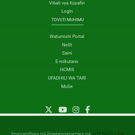
Vibali vya Kusafiri
Login
TOVUTI MUHIMU
Watumishi Portal
NeSt
Saini
E-mikutano
HCMIS
UFADHILI WA TARI
MuSe
Imesanifiwa na Imetengenezwa na
KITENGO CHA