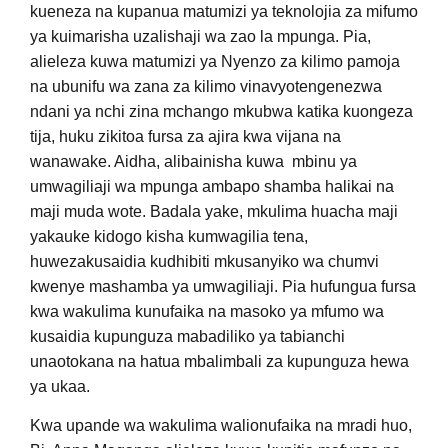
kueneza na kupanua matumizi ya teknolojia za mifumo
ya kuimarisha uzalishaji wa zao la mpunga. Pia,
alieleza kuwa matumizi ya Nyenzo za kilimo pamoja
na ubunifu wa zana za kilimo vinavyotengenezwa
ndani ya nchi zina mchango mkubwa katika kuongeza
tija, huku zikitoa fursa za ajira kwa vijana na
wanawake. Aidha, alibainisha kuwa mbinu ya
umwagiliaji wa mpunga ambapo shamba halikai na
maji muda wote. Badala yake, mkulima huacha maji
yakauke kidogo kisha kumwagilia tena,
huwezakusaidia kudhibiti mkusanyiko wa chumvi
kwenye mashamba ya umwagiliaji. Pia hufungua fursa
kwa wakulima kunufaika na masoko ya mfumo wa
kusaidia kupunguza mabadiliko ya tabianchi
unaotokana na hatua mbalimbali za kupunguza hewa
ya ukaa.
Kwa upande wa wakulima walionufaika na mradi huo,