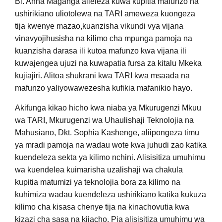
Bi. Anna Maganga alieleza kuwa kupitia mafunzo na
ushirikiano uliotolewa na TARI ameweza kuongeza
tija kwenye mazao,kuanzisha vikundi vya vijana
vinavyojihusisha na kilimo cha mpunga pamoja na
kuanzisha darasa ili kutoa mafunzo kwa vijana ili
kuwajengea ujuzi na kuwapatia fursa za kitalu Mkeka
kujiajiri. Alitoa shukrani kwa TARI kwa msaada na
mafunzo yaliyowawezesha kufikia mafanikio hayo.
Akifunga kikao hicho kwa niaba ya Mkurugenzi Mkuu
wa TARI, Mkurugenzi wa Uhaulishaji Teknolojia na
Mahusiano, Dkt. Sophia Kashenge, aliipongeza timu
ya mradi pamoja na wadau wote kwa juhudi zao katika
kuendeleza sekta ya kilimo nchini. Alisisitiza umuhimu
wa kuendelea kuimarisha uzalishaji wa chakula
kupitia matumizi ya teknolojia bora za kilimo na
kuhimiza wadau kuendeleza ushirikiano katika kukuza
kilimo cha kisasa chenye tija na kinachovutia kwa
kizazi cha sasa na kijacho. Pia alisisitiza umuhimu wa