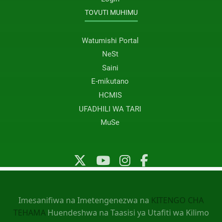
TOVUTI MUHIMU
Watumishi Portal
NeSt
Saini
E-mikutano
HCMIS
UFADHILI WA TARI
MuSe
Imesanifiwa na Imetengenezwa na
KITENGO CHA
TEHAMA
Huendeshwa na Taasisi ya Utafiti wa Kilimo