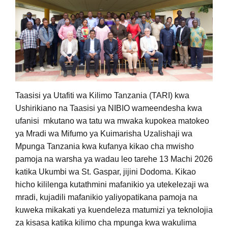
Taasisi ya Utafiti wa Kilimo Tanzania (TARI)
kwa
Ushirikiano na Taasisi ya NIBIO wameendesha kwa
ufanisi
mkutano wa tatu wa mwaka kupokea matokeo
ya Mradi wa Mifumo ya Kuimarisha Uzalishaji wa
Mpunga Tanzania kwa kufanya kikao cha mwisho
pamoja na warsha ya wadau leo tarehe 13 Machi 2026
katika Ukumbi wa St. Gaspar, jijini Dodoma. Kikao
hicho kililenga kutathmini mafanikio ya utekelezaji wa
mradi, kujadili mafanikio yaliyopatikana pamoja na
kuweka mikakati ya kuendeleza matumizi ya teknolojia
za kisasa katika kilimo cha mpunga kwa wakulima