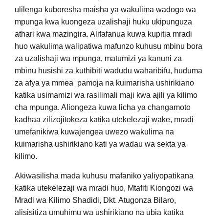
ulilenga kuboresha maisha ya wakulima wadogo wa
mpunga kwa kuongeza uzalishaji huku ukipunguza
athari kwa mazingira. Alifafanua kuwa kupitia mradi
huo wakulima walipatiwa mafunzo kuhusu mbinu bora
za uzalishaji wa mpunga, matumizi ya kanuni za
mbinu husishi za kuthibiti wadudu waharibifu, huduma
za afya ya mmea pamoja na kuimarisha ushirikiano
katika usimamizi wa rasilimali maji kwa ajili ya kilimo
cha mpunga. Aliongeza kuwa licha ya changamoto
kadhaa zilizojitokeza katika utekelezaji wake, mradi
umefanikiwa kuwajengea uwezo wakulima na
kuimarisha ushirikiano kati ya wadau wa sekta ya
kilimo.
Akiwasilisha mada kuhusu mafaniko yaliyopatikana
katika utekelezaji wa mradi huo, Mtafiti Kiongozi wa
Mradi wa Kilimo Shadidi, Dkt. Atugonza Bilaro,
alisisitiza umuhimu wa ushirikiano na ubia katika